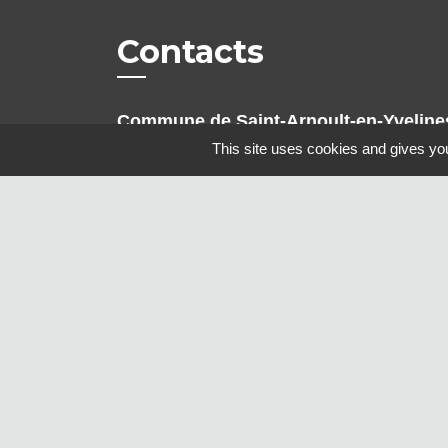
Contacts
Commune de Saint-Arnoult-en-Yveline
Place du Jeu de Paume
This site uses cookies and gives you
78730 Saint-Arnoult-en-Yvelines -
FRANCE
+33 1 30 88 25 25
Contact par formulaire
Mentions légales
-
Politique de confidenti