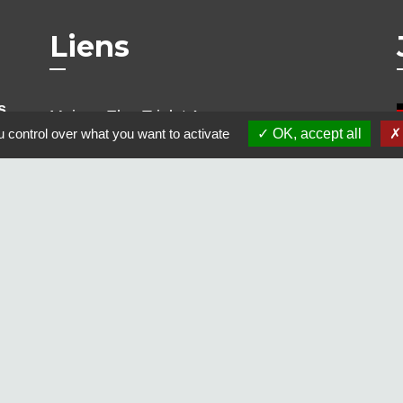
Liens
s
Maison Elsa Triolet Aragon
 control over what you want to activate
OK, accept all
Office du Tourisme
Médiathèque "Les yeux d'Elsa"
Le Cratère, salle de cinéma et de
spectacles
Voisins Vigilants et Solidaires
alité
-
Accessibilité
-
Plan du site
-
Gestion des cookie
Site créé en partenariat avec Réseau des Communes