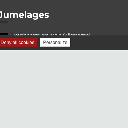
Jumelages
Freudenberg-am-Main (Allemagne)
Deny all cookies
Personalize
Terras de Bouro (Portugal)
s