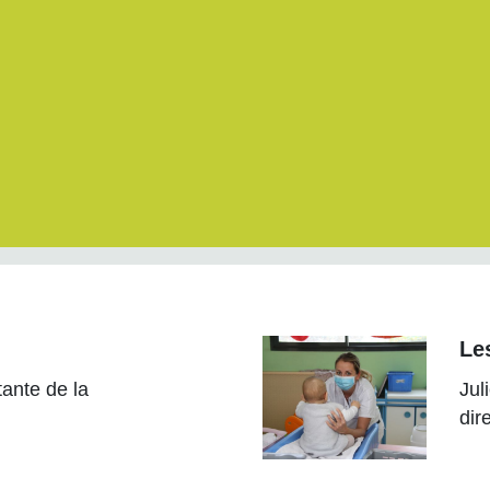
Le
tante de la
Jul
dir