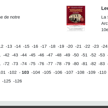
Le
ne de notre
La 
Arc
10e
12
-13
-14
-15
-16
-17
-18
-19
-20
-21
-22
-23
-24
1
-42
-43
-44
-45
-46
-47
-48
-49
-50
-51
-52
-53
1
-72
-73
-74
-75
-76
-77
-78
-79
-80
-81
-82
-83
101
-102
-
103
-104
-105
-106
-107
-108
-109
-110
-125
-126