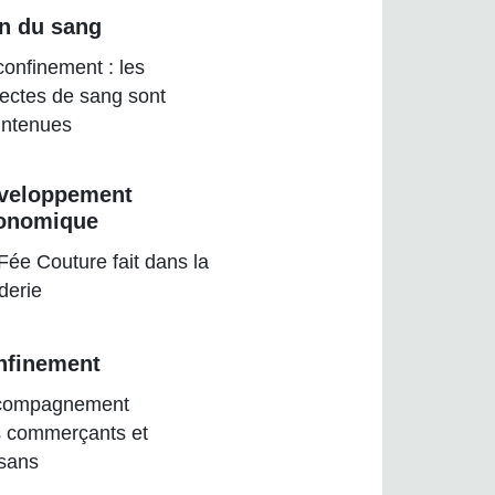
n du sang
onfinement : les
lectes de sang sont
ntenues
veloppement
onomique
Fée Couture fait dans la
derie
nfinement
compagnement
 commerçants et
isans