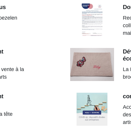
eus
Do
oezelen
Rec
col
mai
nt
Dé
éc
 vente à la
La 
rts
bro
nt
co
Ac
a tête
des
art