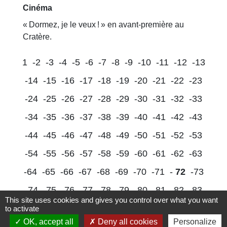
Cinéma
« Dormez, je le veux ! » en avant-première au
Cratère.
1
-2
-3
-4
-5
-6
-7
-8
-9
-10
-11
-12
-13
-14
-15
-16
-17
-18
-19
-20
-21
-22
-23
-24
-25
-26
-27
-28
-29
-30
-31
-32
-33
-34
-35
-36
-37
-38
-39
-40
-41
-42
-43
-44
-45
-46
-47
-48
-49
-50
-51
-52
-53
-54
-55
-56
-57
-58
-59
-60
-61
-62
-63
-64
-65
-66
-67
-68
-69
-70
-71
-
72
-73
-74
-75
-76
-77
-78
-79
-80
-81
-82
-83
This site uses cookies and gives you control over what you want
-84
-85
-86
-87
-88
-89
-90
-91
-92
-93
to activate
OK, accept all
Deny all cookies
Personalize
-94
-95
-96
-97
-98
-99
-100
-101
-102