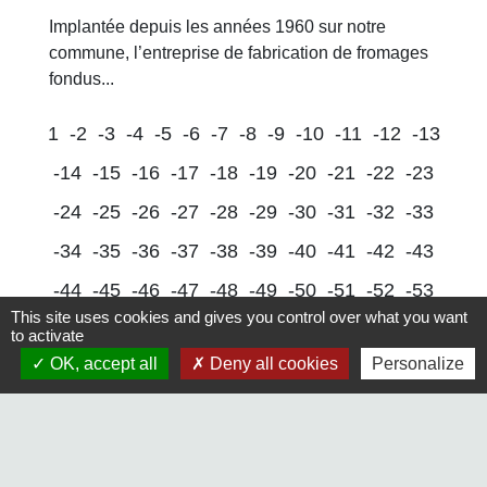
Implantée depuis les années 1960 sur notre
commune, l’entreprise de fabrication de fromages
fondus...
1
-2
-3
-4
-5
-6
-7
-8
-9
-10
-11
-12
-13
-14
-15
-16
-17
-18
-19
-20
-21
-22
-23
-24
-25
-26
-27
-28
-29
-30
-31
-32
-33
-34
-35
-36
-37
-38
-39
-40
-41
-42
-43
-44
-45
-46
-47
-48
-49
-50
-51
-52
-53
This site uses cookies and gives you control over what you want
-54
-55
-56
-57
-58
-59
-60
-61
-62
-63
to activate
OK, accept all
Deny all cookies
Personalize
-64
-65
-66
-67
-68
-69
-70
-71
-72
-73
-74
-75
-76
-77
-78
-79
-80
-81
-82
-83
-84
-85
-86
-87
-88
-89
-90
-91
-92
-93
-94
-95
-96
-97
-98
-99
-100
-101
-102