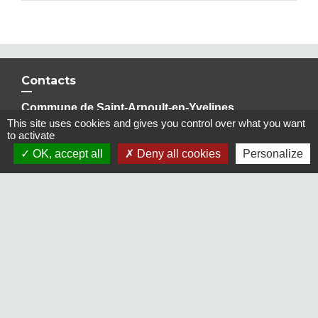
Contacts
Commune de Saint-Arnoult-en-Yvelines
This site uses cookies and gives you control over what you want
Place du Jeu de Paume
to activate
78730 Saint-Arnoult-en-Yvelines - FRANCE
OK, accept all
Deny all cookies
Personalize
+33 1 30 88 25 25
Contact par formulaire
Liens
Maison Elsa Triolet Aragon
Office du Tourisme