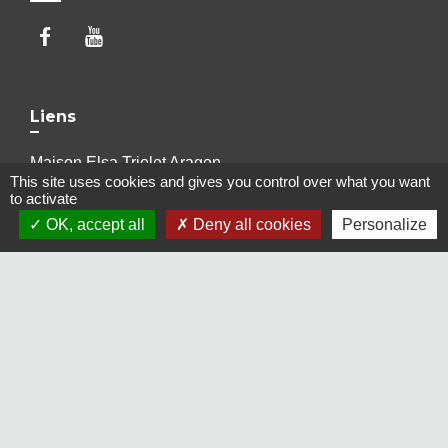
Liens
Maison Elsa Triolet Aragon
This site uses cookies and gives you control over what you want
Office du Tourisme
to activate
Médiathèque "Les yeux d'Elsa"
OK, accept all
Deny all cookies
Personalize
Le Cratère, salle de cinéma et de spectacles
Voisins Vigilants et Solidaires
Jumelages
Freudenberg-am-Main (Allemagne)
Terras de Bouro (Portugal)