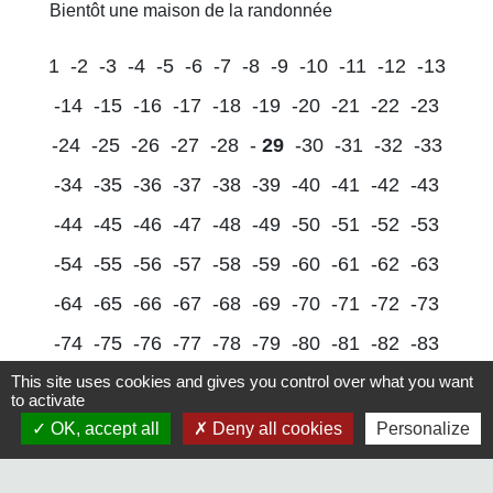
Bientôt une maison de la randonnée
1
-2
-3
-4
-5
-6
-7
-8
-9
-10
-11
-12
-13
-14
-15
-16
-17
-18
-19
-20
-21
-22
-23
-24
-25
-26
-27
-28
-
29
-30
-31
-32
-33
-34
-35
-36
-37
-38
-39
-40
-41
-42
-43
-44
-45
-46
-47
-48
-49
-50
-51
-52
-53
-54
-55
-56
-57
-58
-59
-60
-61
-62
-63
-64
-65
-66
-67
-68
-69
-70
-71
-72
-73
-74
-75
-76
-77
-78
-79
-80
-81
-82
-83
This site uses cookies and gives you control over what you want
-84
-85
-86
-87
-88
-89
-90
-91
-92
-93
to activate
-94
-95
-96
-97
-98
-99
-100
-101
-102
OK, accept all
Deny all cookies
Personalize
-103
-104
-105
-106
-107
-108
-109
-110