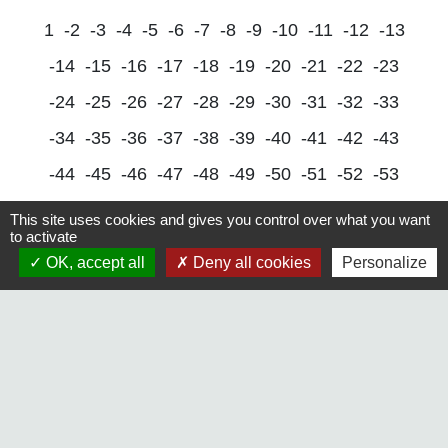
1
-2
-3
-4
-5
-6
-7
-8
-9
-10
-11
-12
-13
-14
-15
-16
-17
-18
-19
-20
-21
-22
-23
-24
-25
-26
-27
-28
-29
-30
-31
-32
-33
-34
-35
-36
-37
-38
-39
-40
-41
-42
-43
-44
-45
-46
-47
-48
-49
-50
-51
-52
-53
-54
-55
-56
-57
-58
-59
-60
-61
-62
-63
This site uses cookies and gives you control over what you want
to activate
-64
-65
-66
-67
-68
-69
-70
-71
-72
-73
OK, accept all
Deny all cookies
Personalize
-74
-75
-76
-77
-78
-79
-80
-81
-82
-83
-84
-85
-86
-87
-88
-
89
-90
-91
-92
-93
-94
-95
-96
-97
-98
-99
-100
-101
-102
-103
-104
-105
-106
-107
-108
-109
-110
-111
-112
-113
-114
-115
-116
-117
-118