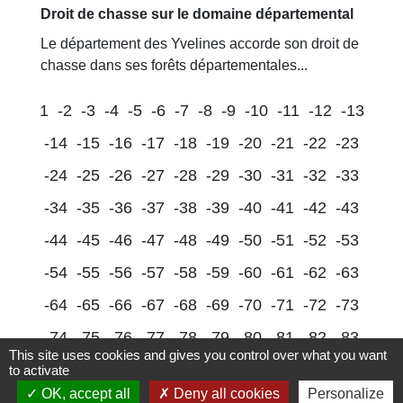
Droit de chasse sur le domaine départemental
Le département des Yvelines accorde son droit de
chasse dans ses forêts départementales...
1
-2
-3
-4
-5
-6
-7
-8
-9
-10
-11
-12
-13
-14
-15
-16
-17
-18
-19
-20
-21
-22
-23
-24
-25
-26
-27
-28
-29
-30
-31
-32
-33
-34
-35
-36
-37
-38
-39
-40
-41
-42
-43
-44
-45
-46
-47
-48
-49
-50
-51
-52
-53
-54
-55
-56
-57
-58
-59
-60
-61
-62
-63
-64
-65
-66
-67
-68
-69
-70
-71
-72
-73
-74
-75
-76
-77
-78
-79
-80
-81
-82
-83
This site uses cookies and gives you control over what you want
-84
-85
-86
-87
-88
-89
-90
-91
-92
-93
to activate
OK, accept all
Deny all cookies
Personalize
-94
-95
-96
-
97
-98
-99
-100
-101
-102