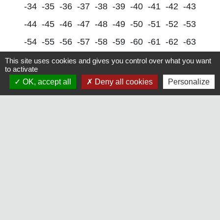
-34
-35
-36
-37
-38
-39
-40
-41
-42
-43
-44
-45
-46
-47
-48
-49
-50
-51
-52
-53
-54
-55
-56
-57
-58
-59
-60
-61
-62
-63
-64
-65
-66
-67
-68
-69
-70
-71
-72
-73
This site uses cookies and gives you control over what you want
to activate
-74
-75
-76
-77
-78
-79
-80
-81
-82
-83
OK, accept all
Deny all cookies
Personalize
-84
-85
-86
-87
-88
-89
-90
-91
-92
-93
-94
-95
-96
-97
-98
-99
-100
-101
-102
-103
-104
-105
-106
-107
-108
-109
-110
-111
-112
-113
-114
-115
-116
-117
-118
-119
-120
-121
-122
-
123
-124
-125
-126