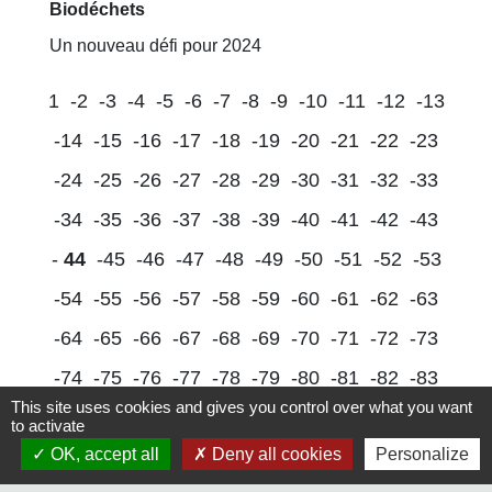
Biodéchets
Un nouveau défi pour 2024
1
-2
-3
-4
-5
-6
-7
-8
-9
-10
-11
-12
-13
-14
-15
-16
-17
-18
-19
-20
-21
-22
-23
-24
-25
-26
-27
-28
-29
-30
-31
-32
-33
-34
-35
-36
-37
-38
-39
-40
-41
-42
-43
-
44
-45
-46
-47
-48
-49
-50
-51
-52
-53
-54
-55
-56
-57
-58
-59
-60
-61
-62
-63
-64
-65
-66
-67
-68
-69
-70
-71
-72
-73
-74
-75
-76
-77
-78
-79
-80
-81
-82
-83
This site uses cookies and gives you control over what you want
-84
-85
-86
-87
-88
-89
-90
-91
-92
-93
to activate
OK, accept all
Deny all cookies
Personalize
-94
-95
-96
-97
-98
-99
-100
-101
-102