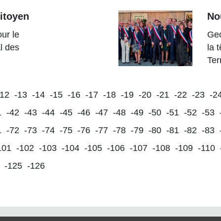
itoyen
No
ur le
Geo
l des
la 
Ter
-12
-13
-14
-15
-16
-17
-18
-19
-20
-21
-22
-23
-2
1
-42
-43
-44
-45
-46
-47
-48
-49
-50
-51
-52
-53
1
-72
-73
-74
-75
-76
-77
-78
-79
-80
-81
-82
-83
101
-102
-103
-104
-105
-106
-107
-108
-109
-110
-125
-126