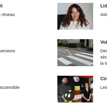
it
Li
du réseau
Aid
Voi
versions
Des
séc
la 
Ci
 accessible
Les