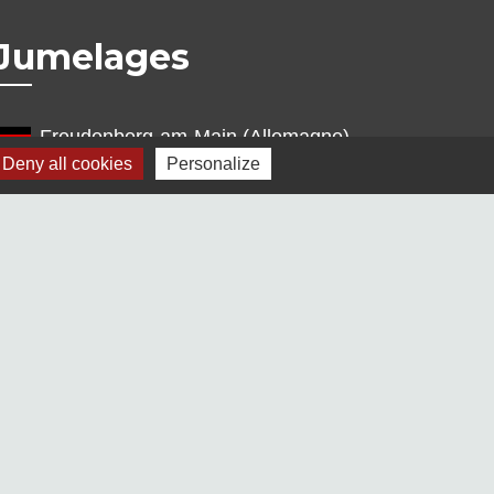
Jumelages
Freudenberg-am-Main (Allemagne)
Deny all cookies
Personalize
Terras de Bouro (Portugal)
s