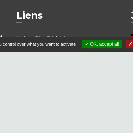
Liens
s
Maison Elsa Triolet Aragon
 control over what you want to activate
OK, accept all
Office du Tourisme
Médiathèque "Les yeux d'Elsa"
Le Cratère, salle de cinéma et de
spectacles
Voisins Vigilants et Solidaires
alité
-
Accessibilité
-
Plan du site
-
Gestion des cookie
Site créé en partenariat avec Réseau des Communes