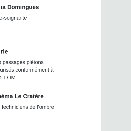
dia Domingues
e-soignante
rie
 passages piétons
urisés conformément à
loi LOM
néma Le Cratère
 techniciens de l’ombre