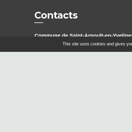
Contacts
Commune de Saint-Arnoult-en-Yveline
Place du Jeu de Paume
This site uses cookies and gives you
78730 Saint-Arnoult-en-Yvelines -
FRANCE
+33 1 30 88 25 25
Contact par formulaire
Mentions légales
-
Politique de confidenti