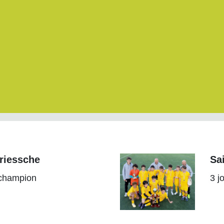
riessche
Sa
 champion
3 j