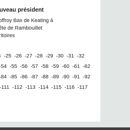
uveau président
ffroy Bax de Keating à
tête de Rambouillet
ritoires
4
-25
-26
-27
-28
-29
-30
-31
-32
-54
-55
-56
-57
-58
-59
-60
-61
-62
-84
-85
-86
-87
-88
-89
-90
-91
-92
-111
-112
-113
-114
-115
-116
-117