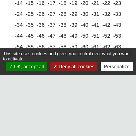
-14
-15
-16
-17
-18
-19
-20
-21
-22
-23
-24
-25
-26
-27
-28
-29
-30
-31
-32
-33
-34
-35
-36
-37
-38
-39
-40
-41
-42
-43
-44
-45
-46
-47
-48
-49
-50
-51
-52
-53
-54
-55
-56
-57
-58
-59
-60
-61
-62
-63
This site uses cookies and gives you control over what you want
-64
-65
-66
-67
-68
-69
-70
-71
-72
-73
to activate
OK, accept all
Deny all cookies
Personalize
-74
-75
-76
-77
-78
-
79
-80
-81
-82
-83
-84
-85
-86
-87
-88
-89
-90
-91
-92
-93
-94
-95
-96
-97
-98
-99
-100
-101
-102
-103
-104
-105
-106
-107
-108
-109
-110
-111
-112
-113
-114
-115
-116
-117
-118
-119
-120
-121
-122
-123
-124
-125
-126