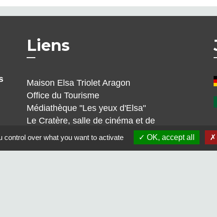
Liens
s
Maison Elsa Triolet Aragon
Office du Tourisme
Médiathèque "Les yeux d'Elsa"
Le Cratère, salle de cinéma et de
spectacles
 control over what you want to activate
OK, accept all
Voisins Vigilants et Solidaires
alité
-
Accessibilité
-
Plan du site
-
Gestion des cookie