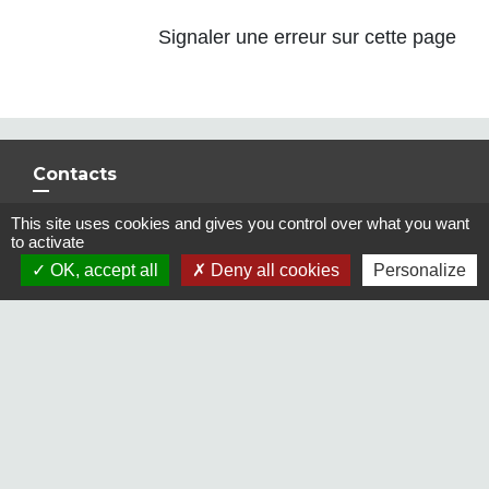
Signaler une erreur sur cette page
Contacts
Commune de Saint-Arnoult-en-Yvelines
This site uses cookies and gives you control over what you want
Place du Jeu de Paume
to activate
78730 Saint-Arnoult-en-Yvelines - FRANCE
OK, accept all
Deny all cookies
Personalize
+33 1 30 88 25 25
Contact par formulaire
Liens