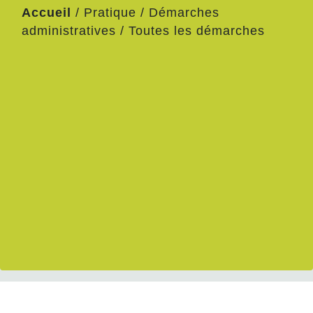
Accueil
/
Pratique
/
Démarches
administratives
/
Toutes les démarches