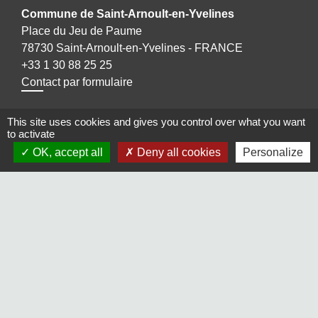
Commune de Saint-Arnoult-en-Yvelines
Place du Jeu de Paume
78730 Saint-Arnoult-en-Yvelines - FRANCE
+33 1 30 88 25 25
Contact par formulaire
This site uses cookies and gives you control over what you want
to activate
OK, accept all
Deny all cookies
Personalize
Liens
Maison Elsa Triolet Aragon
Office du Tourisme
Médiathèque "Les yeux d'Elsa"
Le Cratère, salle de cinéma et de spectacles
Voisins Vigilants et Solidaires
Jumelages