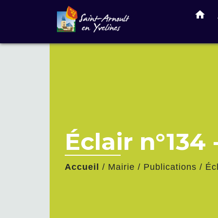
home
Éclair n°134 
Accueil
/
Mairie
/
Publications
/
Éc