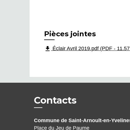
Pièces jointes
file_download
Éclair Avril 2019.pdf (PDF - 11.5
Contacts
Commune de Saint-Arnoult-en-Yveline
Place du Jeu de Paume