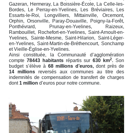
Gazeran, Hermeray, La Boissière-École, La Celle-les-
Bordes, Le Perray-en-Yvelines, Les Bréviaires, Les
Essarts-le-Roi, Longvilliers, Mittainville, Orcemont,
Orphin, Orsonville, Paray-Douaville, Poigny-la-Forêt,
Ponthévrard, Prunay-en-Yvelines, Raizeux,
Rambouillet, Rochefort-en-Yvelines, Saint-Arnoult-en-
Yvelines, Sainte-Mesme, Saint-Hilarion, Saint-Léger-
en-Yvelines, Saint-Martin-de-Bréthencourt, Sonchamp
et Vieille-Église-en-Yvelines.
Ainsi constituée, la Communauté d’agglomération
2
compte
78443 habitants
répartis sur
630 km
.
Son
budget s’élève à
68 millions d’euros,
dont près de
14 millions
reversés aux communes au titre des
indemnités de compensation de transfert de charges
dont
1 million
d’euros pour notre commune.