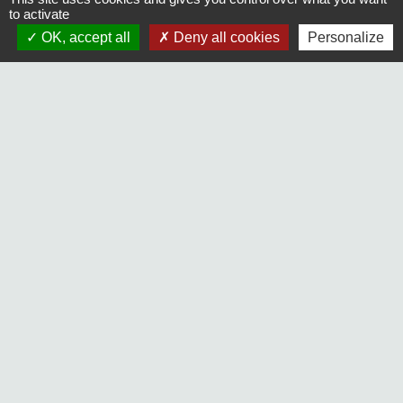
Liens
to activate
OK, accept all
Deny all cookies
Personalize
Maison Elsa Triolet Aragon
Office du Tourisme
Médiathèque "Les yeux d'Elsa"
Le Cratère, salle de cinéma et de spectacles
Voisins Vigilants et Solidaires
Jumelages
Freudenberg-am-Main (Allemagne)
Terras de Bouro (Portugal)
Mentions légales
-
Politique de confidentialité
-
Accessibilité
-
Plan du site
-
Gestion des cookies