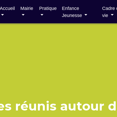
Accueil
Mairie
Pratique
Enfance
Cadre 
Jeunesse
vie
s réunis autour d