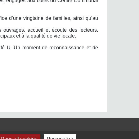
voles, engagés aux côtés du Centre Communal
ice d’une vingtaine de familles, ainsi qu’au
 ouvrages, accueil et écoute des lecteurs,
paux et à la qualité de vie locale.
Café U. Un moment de reconnaissance et de
Jumelages
Deny all cookies
Personalize