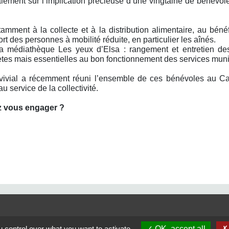
alement sur l’implication précieuse d’une vingtaine de béné
ent à la collecte et à la distribution alimentaire, au bénéf
ort des personnes à mobilité réduite, en particulier les aînés.
la médiathèque Les yeux d’Elsa : rangement et entretien des
ètes mais essentielles au bon fonctionnement des services munici
vivial a récemment réuni l’ensemble de ces bénévoles au 
u service de la collectivité.
z vous engager ?
Liens
 control over what you want to activate
OK, accept all