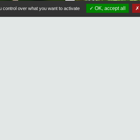
 control over what you want to activate
OK, accept all
Liens
s
Maison Elsa Triolet Aragon
Office du Tourisme
Médiathèque "Les yeux d'Elsa"