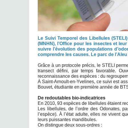
Le Suivi Temporel des Libellules (STELI)
(MNHN), l’Office pour les insectes et leu
suivre l’évolution des populations d’odon
comprendre les causes. Le parc de l’Aleu 
Grâce à un protocole précis, le STELI permet
transect défini, par temps favorable. Ou
reconnaissance des espèces : du regroupement 
À Saint-Arnoult-en-Yvelines, ce suivi est a
Bouvet, étudiante en première année de BTS 
De redoutables bio-indicatrices
En 2010, 93 espèces de libellules étaient re
Les libellules, de l’ordre des Odonates, pa
l’espèce). À l’état adulte, elles ne vivent 
leurs puissantes mandibules.
On distingue deux sous-ordres :