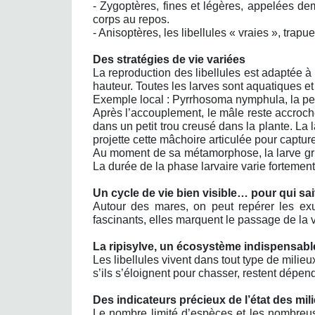
- Zygoptères, fines et légères, appelées dem
corps au repos.
- Anisoptères, les libellules « vraies », trapu
Des stratégies de vie variées
La reproduction des libellules est adaptée 
hauteur. Toutes les larves sont aquatiques et
Exemple local : Pyrrhosoma nymphula, la pe
Après l’accouplement, le mâle reste accroc
dans un petit trou creusé dans la plante. La
projette cette mâchoire articulée pour capture
Au moment de sa métamorphose, la larve grimp
La durée de la phase larvaire varie fortemen
Un cycle de vie bien visible… pour qui sa
Autour des mares, on peut repérer les ex
fascinants, elles marquent le passage de la v
La ripisylve, un écosystème indispensabl
Les libellules vivent dans tout type de mili
s’ils s’éloignent pour chasser, restent dépen
Des indicateurs précieux de l’état des mil
Le nombre limité d’espèces et les nombreus