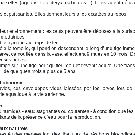
oiselles (agrions, caloptéryx, ischnures…). Elles volent délicat
es et puissantes. Elles tiennent leurs ailes écartées au repos.
à leur environnement : les œufs peuvent être déposés à la surfa
 prédatrices.
tite nymphe au corps de feu
hé à la femelle, qui pond en descendant le long d’une tige im
 larve, camouflée dans la vase, effectuera 9 mues en 10 mois. D
r ses proies.
e sur une tige pour quitter l’eau et devenir adulte. Une trans
t : de quelques mois à plus de 5 ans.
it observer
uvies, ces enveloppes vides laissées par les larves lors de
ie aquatique à la vie aérienne.
e
eux humides - eaux stagnantes ou courantes - à condition que les
dants de la présence d’eau pour la reproduction.
ieux naturels
es études menées font des libellules de très bons bio-indicat