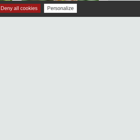
Deny all cookies
Personalize
Jumelages
Freudenberg-am-Main (Allemagne)
Terras de Bouro (Portugal)