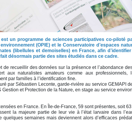
 est un programme de sciences participatives co-piloté pa
r environnement (OPIE) et le Conservatoire d’espaces natur
ates (libellules et demoiselles) en France, afin d’identifi
fait désormais partie des sites étudiés dans ce cadre.
 de recueillir des données sur la présence et l’abondance des l
vert aux naturalistes amateurs comme aux professionnels, le
par familles à l’identification fine.
ssuré par Sébastien Leconte, garde-rivière au service GEMAPI de
Gestion et Protection de la Nature, en stage au service envir
censées en France. En Île-de-France, 59 sont présentes, soit 6
ssent la majeure partie de leur vie à l’état larvaire dans l’
que quelques semaines mais deviennent alors d’efficaces prédat