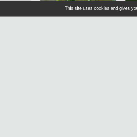
This site uses cookies and gives you
Contacts
Commune de Saint-Arnoult-en-Yveline
Place du Jeu de Paume
78730 Saint-Arnoult-en-Yvelines -
FRANCE