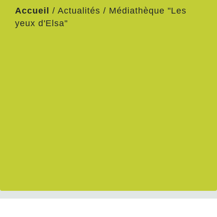
Accueil
/
Actualités
/
Médiathèque "Les
yeux d'Elsa"