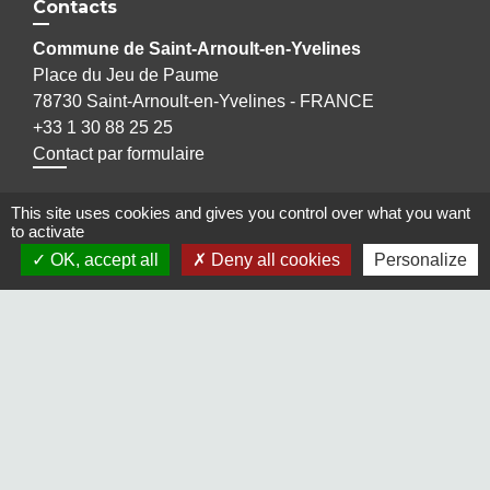
Contacts
Commune de Saint-Arnoult-en-Yvelines
Place du Jeu de Paume
78730 Saint-Arnoult-en-Yvelines - FRANCE
+33 1 30 88 25 25
Contact par formulaire
This site uses cookies and gives you control over what you want
to activate
OK, accept all
Deny all cookies
Personalize
Liens
Maison Elsa Triolet Aragon
Office du Tourisme
Médiathèque "Les yeux d'Elsa"
Le Cratère, salle de cinéma et de spectacles
Voisins Vigilants et Solidaires