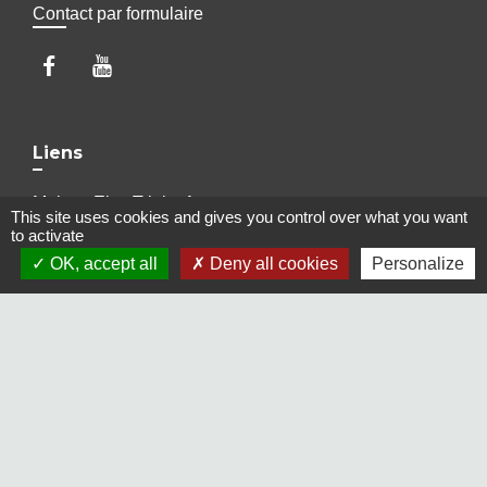
Contact par formulaire
Liens
Maison Elsa Triolet Aragon
This site uses cookies and gives you control over what you want
Office du Tourisme
to activate
Médiathèque "Les yeux d'Elsa"
OK, accept all
Deny all cookies
Personalize
Le Cratère, salle de cinéma et de spectacles
Voisins Vigilants et Solidaires
Jumelages
Freudenberg-am-Main (Allemagne)
Terras de Bouro (Portugal)