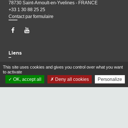
78730 Saint-Arnoult-en-Yvelines - FRANCE
+33 1 30 88 25 25
Contact par formulaire
Liens
Maison Elsa Triolet Aragon
This site uses cookies and gives you control over what you want
to activate
Office du Tourisme
OK, accept all
Deny all cookies
Personalize
Médiathèque "Les yeux d'Elsa"
Le Cratère, salle de cinéma et de spectacles
Voisins Vigilants et Solidaires
Jumelages
Freudenberg-am-Main (Allemagne)