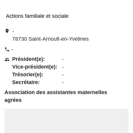
Actions familiale et sociale
location_on
-
78730 Saint-Arnoult-en-Yvelines
-
phone
Président(e):
-
people
Vice-président(e):
-
Trésorier(e):
-
Secrétaire:
-
Association des assistantes maternelles
agrées